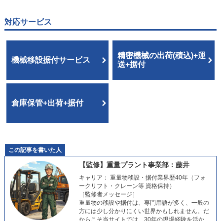
対応サービス
精密機械の出荷(積込)+運
機械移設据付サービス
送+据付
倉庫保管+出荷+据付
この記事を書いた人
【監修】重量プラント事業部：藤井
キャリア： 重量物移設・据付業界歴40年（フォ
ークリフト・クレーン等 資格保持）
［監修者メッセージ］
重量物の移設や据付は、専門用語が多く、一般の
方には少し分かりにくい世界かもしれません。だ
からこそ当サイトでは、30年の現場経験を活か