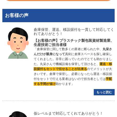
お客様の声
倉庫保管、運送、移設据付を一貫して対応してく
れてありがとう！
【お客様の声】
プラスチック製包装資材製造業、
生産技術ご担当者様
「倉庫保管に関して数多くの業者に断られた中、
丸栄さ
んだけが親身になって
真剣に倉庫スペースを探し確保し
てくれました。非常に困っていたのでとても助かりまし
た。丸栄さんで機械設備を保管して頂けると、
運送・移
設据付もセットで任せることが出来る
のでメリットが大
きいです。倉庫で保管し、必要になったら運送・移設据
付をセットで行える業者はないので担当者としては
手配
する手間が省け
助かります」
もっと読む
仮レベルまで対応してくれてありがとう！