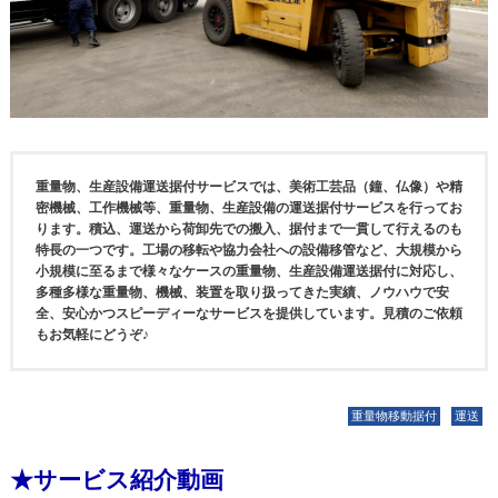
重量物、生産設備運送据付サービスでは、美術工芸品（鐘、仏像）や精
密機械、工作機械等、重量物、生産設備の運送据付サービスを行ってお
ります。積込、運送から荷卸先での搬入、据付まで一貫して行えるのも
特長の一つです。工場の移転や協力会社への設備移管など、大規模から
小規模に至るまで様々なケースの重量物、生産設備運送据付に対応し、
多種多様な重量物、機械、装置を取り扱ってきた実績、ノウハウで安
全、安心かつスピーディーなサービスを提供しています。見積のご依頼
もお気軽にどうぞ♪
重量物移動据付
運送
★サービス紹介動画