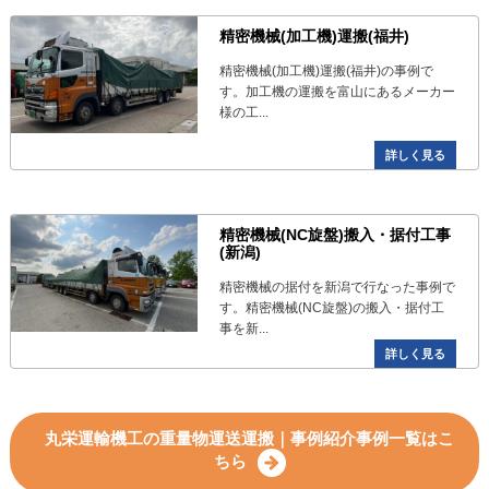
精密機械(加工機)運搬(福井)
精密機械(加工機)運搬(福井)の事例で
す。加工機の運搬を富山にあるメーカー
様の工...
詳しく見る
精密機械(NC旋盤)搬入・据付工事
(新潟)
精密機械の据付を新潟で行なった事例で
す。精密機械(NC旋盤)の搬入・据付工
事を新...
詳しく見る
丸栄運輸機工の重量物運送運搬｜事例紹介事例一覧はこ
ちら