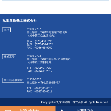
丸栄運輸機工株式会社
〒939-2757
本社
富山県富山市婦中町道場39番地8
（婦中第二企業団地内）
代表：(076)466-9211
配車：(076)466-9202
FAX：(076)466-9200
〒939-2723
機械工場
富山県富山市婦中町萩島3253番地20
（婦中鉄工業団地内）
TEL：(076)466-2753
FAX：(076)466-2617
〒933-0252
富山新港事業所
富山県射水市七美192番地7
TEL：(0766)86-6010
FAX：(0766)86-6011
Copyright © 丸栄運輸機工株式会社 All Rights Reserved.
お問い合わせ
お電話での