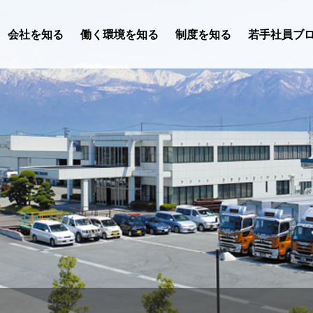
会社を
知る
働く環境を
知る
制度を
知る
若手社員
ブ