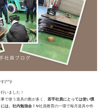
^^)/
を行いました！
仕事で使う道具の数が多く、
若手社員にとっては使い慣
きには、社内勉強会！✨
社員教育の一環で毎月道具や作